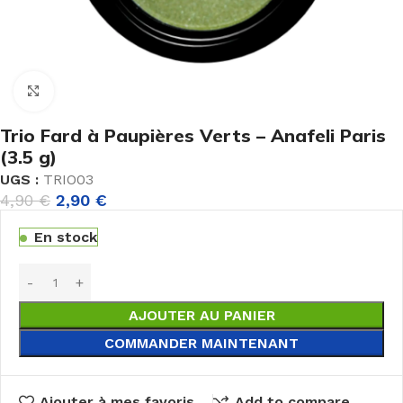
Agrandir
Trio Fard à Paupières Verts – Anafeli Paris
(3.5 g)
UGS :
TRIO03
4,90
€
2,90
€
En stock
AJOUTER AU PANIER
COMMANDER MAINTENANT
Ajouter à mes favoris
Add to compare