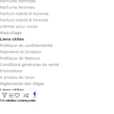
Parfums hommes
Parfums femmes
Parfum Astrid B Homme
Parfum Astrid B Femme
crèmes pour corps
Maquillage
Liens utiles
Politique de confidentialité
Paiement et livraison
Politique de Retours
Conditions générales de vente
Promotions
A propos de nous
Réglements des litiges
Liens utiles
0
Nous contacter
Filtres
Menu
Mes favoris
Comparer
Panier
Blog
Parfums enfant