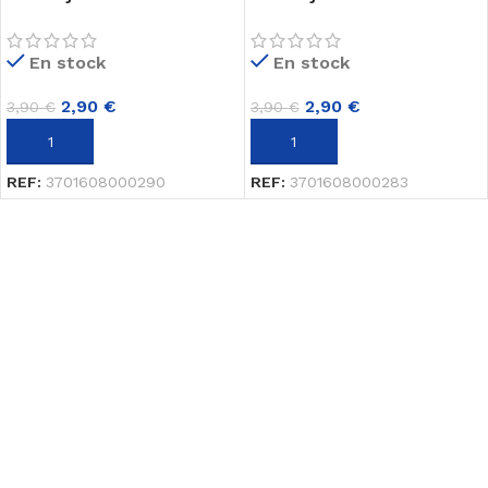
Anafeli (3.5 g)
Anafeli (3.5 g)
En stock
En stock
2,90
€
2,90
€
3,90
€
3,90
€
AJOUTER AU PANIER
AJOUTER AU PANIER
REF:
3701608000290
REF:
3701608000283