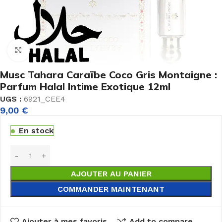
Agrandir
Musc Tahara Caraïbe Coco Gris Montaigne :
Parfum Halal Intime Exotique 12ml
UGS :
6921_CEE4
9,00
€
En stock
AJOUTER AU PANIER
COMMANDER MAINTENANT
Ajouter à mes favoris
Add to compare