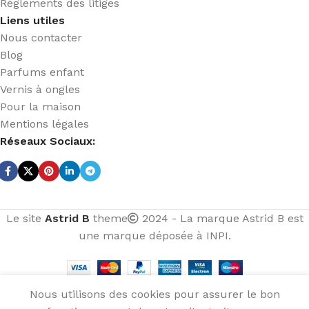
Réglements des litiges
Liens utiles
Nous contacter
Blog
Parfums enfant
Vernis à ongles
Pour la maison
Mentions légales
Réseaux Sociaux:
Le site
Astrid B
theme
2024 - La marque Astrid B est
une marque déposée à INPI.
Musc
Brown
El Nabil
: Parfum
Nous utilisons des cookies pour assurer le bon
Oriental
AJ