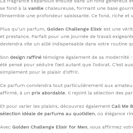
La fragrance s’épanouit ensuite dans un fond généreux et
se fond à la
vanille
chaleureuse, formant une base gourm
l’ensemble une profondeur saisissante. Ce fond, riche et 
Plus qu’un parfum,
Golden Challenge Elixir
est une vérit
et prestance. Parfait pour une journée de travail exigeant
deviendra vite un allié indispensable dans votre routine q
Son
design raffiné
témoigne également de sa modernité : fl
été pensé pour séduire l’œil autant que l’odorat. C’est au
simplement pour le plaisir d’offrir.
Ce parfum conviendra tout particulièrement aux amateurs
affirmé, à un
prix abordable
. Il rejoint la sélection des 
Et pour varier les plaisirs, découvrez également
Call Me B
sélection idéale de parfums au quotidien
, où élégance rim
Avec
Golden Challenge Elixir for Men
, vous affirmez votr