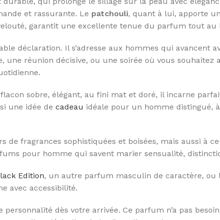
 durable, qui prolonge le sillage sur la peau avec élégan
ande et rassurante. Le
patchouli
, quant à lui, apporte u
velouté, garantit une excellente tenue du parfum tout au 
able déclaration. Il s’adresse aux hommes qui avancent av
e, une réunion décisive, ou une soirée où vous souhaitez a
uotidienne.
acon sobre, élégant, au fini mat et doré, il incarne parfa
ssi une idée de
cadeau
idéale pour un homme distingué, à 
 de fragrances sophistiquées et boisées, mais aussi à ce
parfums pour homme qui savent marier sensualité, distincti
lack Edition
, un autre parfum masculin de caractère, ou l
e avec accessibilité.
e personnalité dès votre arrivée. Ce parfum n’a pas besoin d’a