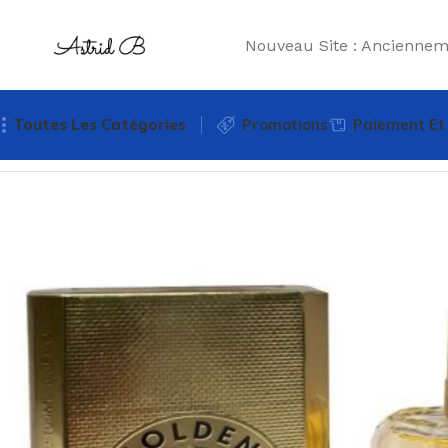
Nouveau Site : Ancienn
Toutes Les Catégories
Promotions
Paiement Et 
Accueil
Parfums petits prix
Parfum homme
Golden Chal