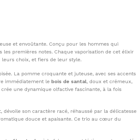
cieuse et envoûtante. Conçu pour les hommes qui
ès les premières notes. Chaque vaporisation de cet élixir
urs choix, et fiers de leur style.
 boisée. La pomme croquante et juteuse, avec ses accents
ntre immédiatement le
bois de santal
, doux et crémeux,
crée une dynamique olfactive fascinante, à la fois
t, dévoile son caractère racé, réhaussé par la délicatesse
romatique douce et apaisante. Ce trio au cœur du