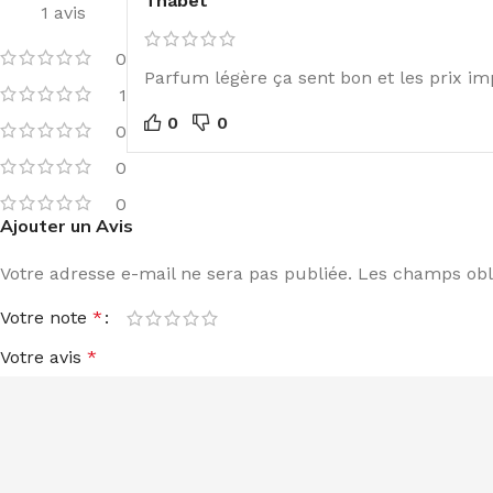
Thabet
1 avis
0
Parfum légère ça sent bon et les prix i
1
0
0
0
0
0
Ajouter un Avis
Votre adresse e-mail ne sera pas publiée.
Les champs obli
Votre note
*
Votre avis
*