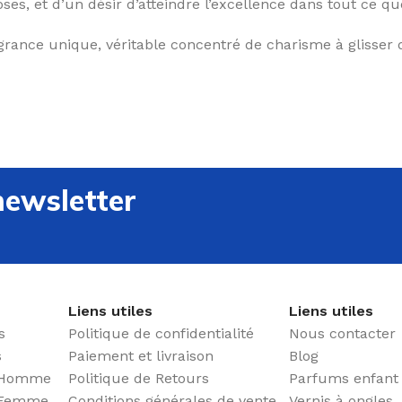
ses, et d’un désir d’atteindre l’excellence dans tout ce q
grance unique, véritable concentré de charisme à glisser 
newsletter
Liens utiles
Liens utiles
s
Politique de confidentialité
Nous contacter
s
Paiement et livraison
Blog
B Homme
Politique de Retours
Parfums enfant
B Femme
Conditions générales de vente
Vernis à ongles