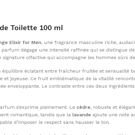
de Toilette 100 ml
ge Elixir for Men
, une fragrance masculine riche, auda
 ce parfum dégage une intensité raffinée qui se distingue d
 signature olfactive qui accompagne les hommes sûrs de le
 équilibre éclatant entre fraîcheur fruitée et sensualité
ue et joyeuse. Ce fruit emblématique de la vitalité renco
ée enveloppante. Le contraste entre ces deux ingrédients 
 parfum s’exprime pleinement. Le
cèdre
, robuste et élégan
ment romantique, tandis que la
lavande
ajoute une note a
able d’imposer le respect sans hausser le ton.