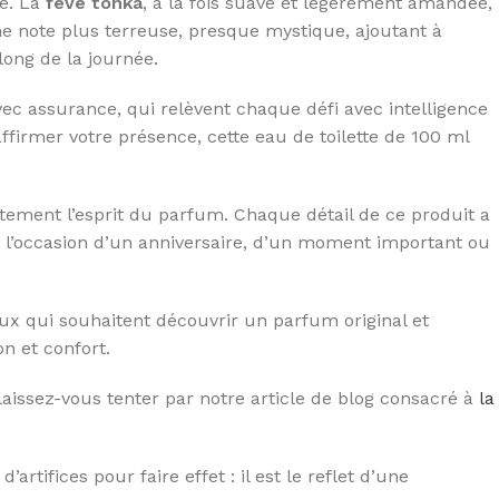
ce. La
fève tonka
, à la fois suave et légèrement amandée,
ne note plus terreuse, presque mystique, ajoutant à
long de la journée.
ec assurance, qui relèvent chaque défi avec intelligence
ffirmer votre présence, cette eau de toilette de 100 ml
itement l’esprit du parfum. Chaque détail de ce produit a
l’occasion d’un anniversaire, d’un moment important ou
ux qui souhaitent découvrir un parfum original et
on et confort.
aissez-vous tenter par notre article de blog consacré à
la
rtifices pour faire effet : il est le reflet d’une