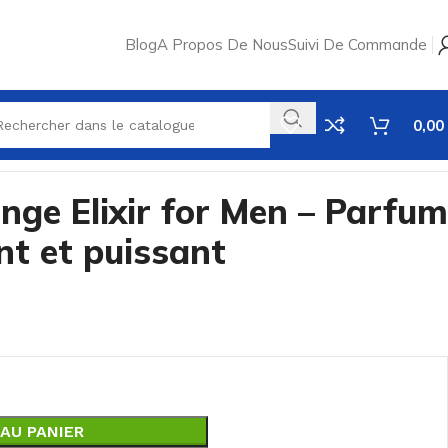
Blog
A Propos De Nous
Suivi De Commande
0,00
nge Elixir for Men – Parfum
t et puissant
AU PANIER