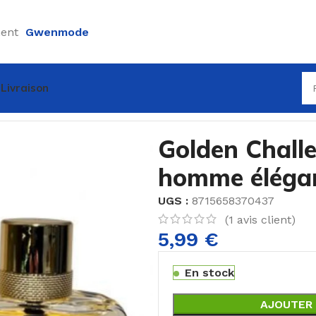
ement
Gwenmode
Livraison
lenge Elixir for Men – Parfum homme élégant et puissant
Golden Challe
homme élégan
UGS :
8715658370437
(
1
avis client)
5,99
€
En stock
AJOUTER 