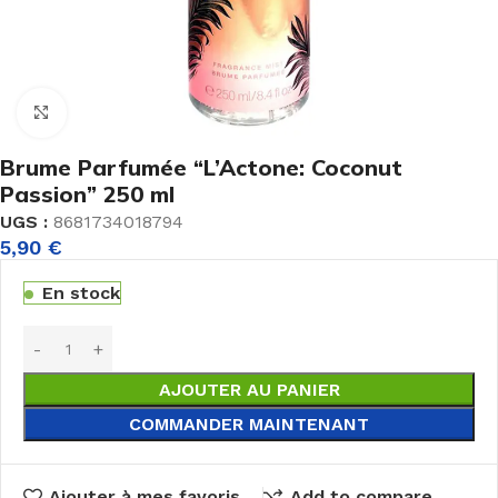
Agrandir
Brume Parfumée “L’Actone: Coconut
Passion” 250 ml
UGS :
8681734018794
5,90
€
En stock
AJOUTER AU PANIER
COMMANDER MAINTENANT
Ajouter à mes favoris
Add to compare