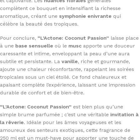
et captivante. Les
nuances florales
générales
complètent ce bouquet en intensifiant la richesse
aromatique, créant une
symphonie enivrante
qui
célèbre la beauté des tropiques.
Pour conclure,
“L’Actone: Coconut Passion”
laisse place
à une
base sensuelle
où le
musc
apporte une douceur
caressante et intime, enveloppant la peau d’une aura
subtile et persistante. La
vanille
, riche et gourmande,
ajoute une chaleur réconfortante, rappelant les soirées
tropicales sous un ciel étoilé. Ce fond chaleureux et
apaisant complète l’expérience, laissant une impression
durable de confort et de bien-être.
“L’Actone: Coconut Passion”
est bien plus qu’une
simple brume parfumée ; c’est une véritable
invitation à
la rêverie
. Idéale pour les âmes voyageuses et les
amoureux des senteurs exotiques, cette fragrance de
250 ml est un must-have pour apporter une touche de